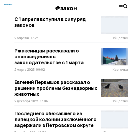
#закон
С 1 апреля вступил в силу ряд
законов
2 апреля , 17:23
Общество
Ржаксинцам рассказали о
нововведениях в
законодательстве с 1 марта
2 марта 2025, 09:02
Карточка
Евгений Первышов рассказал о
решении проблемы безнадзорных
животных
2 декабря 2024, 17:06
Общество
Последнего сбежавшего из
липецкой колонии заключённого
задержали в Петровском округе