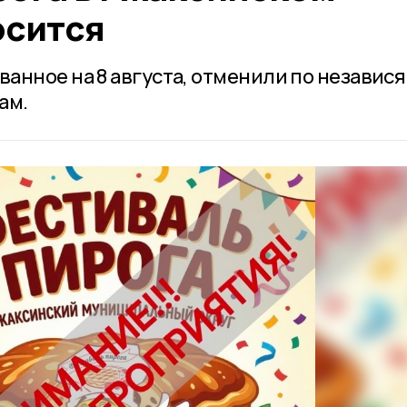
осится
анное на 8 августа, отменили по независ
ам.