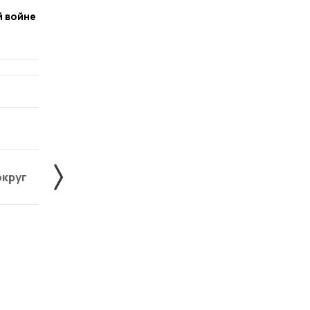
й войне
округ
Жердевский округ
Знаменский округ