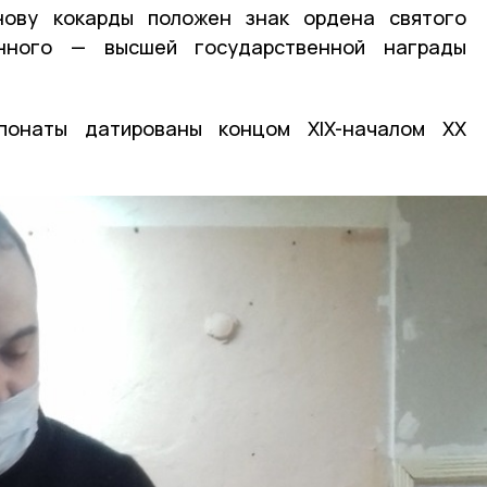
нову кокарды положен знак ордена святого
нного — высшей государственной награды
понаты датированы концом XIX-началом XX