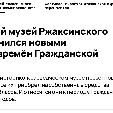
ей Ржаксинского
Фестиваль пирога в Ржаксинском ок
я новыми экспонатами
переносится
ой войны
й музей Ржаксинского
нился новыми
времён Гражданской
 историко-краеведческом музее презенто
все их приобрёл на собственные средства
ласов. И относятся они к периоду Гражда
годов.