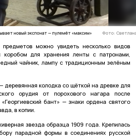
зывает новый экспонат — пулемёт «максим»
Фото: Светлан
 предметов можно увидеть несколько видов
с коробом для хранения ленты с патронами,
медный чайник, лампу с традиционным зелёным
 — деревянная колодка со щёткой на древке для
йского орудия от порохового нагара после
 «Георгиевский бант» — знаки ордена святого
вда, в копии.
киверная звезда образца 1909 года. Крепилась
убору парадной формы в соединениях русской