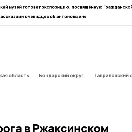
кий музей готовит экспозицию, посвящённую Гражданско
 рассказами очевидцев об антоновщине
кая область
Бондарский округ
Гавриловский 
рога в Ржаксинском