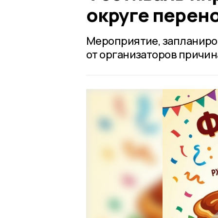
округе перен
Мероприятие, запланиров
от организаторов причин