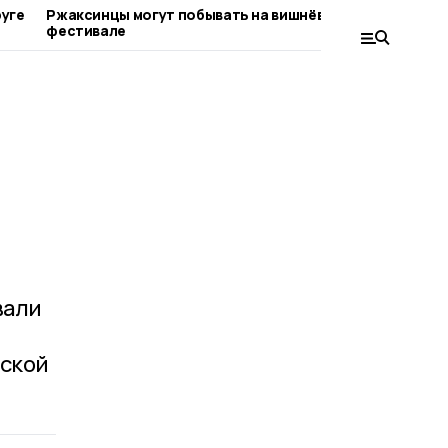
руге
Ржаксинцы могут побывать на вишнёвом
Юные талан
фестивале
Поленовск
вали
нской