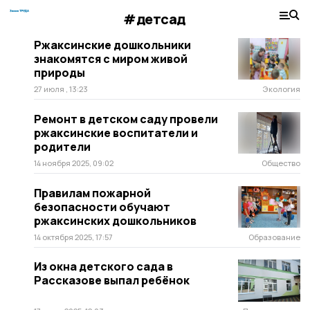
#детсад
Ржаксинские дошкольники
знакомятся с миром живой
природы
27 июля , 13:23
Экология
Ремонт в детском саду провели
ржаксинские воспитатели и
родители
14 ноября 2025, 09:02
Общество
Правилам пожарной
безопасности обучают
ржаксинских дошкольников
14 октября 2025, 17:57
Образование
Из окна детского сада в
Рассказове выпал ребёнок