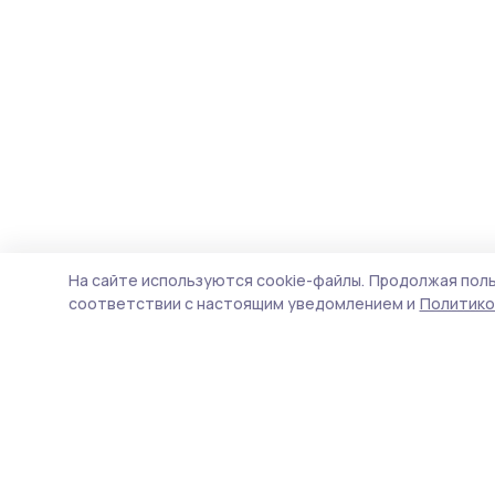
На сайте используются cookie-файлы.
Продолжая поль
соответствии с настоящим уведомлением и
Политико
Знамя труда 68
Новости
Истории
Карточки