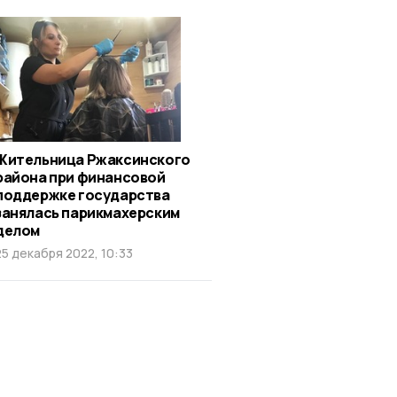
Жительница Ржаксинского
района при финансовой
поддержке государства
занялась парикмахерским
делом
25 декабря 2022, 10:33