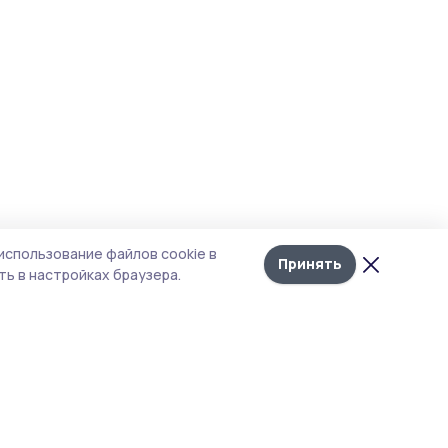
использование файлов cookie в
Принять
ь в настройках браузера.
тика конфиденциальности
т содержит сервисы, использующие
kies. Продолжая пользоваться данным
том, вы подтверждаете свое согласие на
льзование файлов cookie в соответствии с
тоящим уведомлением и Политикой
иденциальности. Использование «cookie»