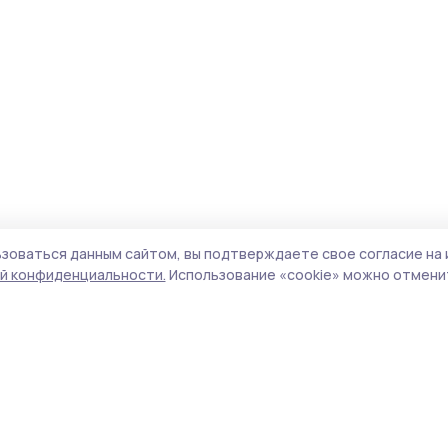
зоваться данным сайтом, вы подтверждаете свое согласие на 
й конфиденциальности.
Использование «cookie» можно отменит
Учредитель и издатель:
ООО «Издательский
Поли
дом «Тамбов»
Сай
Адрес редакции:
392000, Тамбовская обл.,
coo
г.Тамбов, ш. Моршанское, д.14а
сай
Номер телефона редакции:
8 (4752) 45-05-
испо
76
нас
Электронная почта редакции:
конф