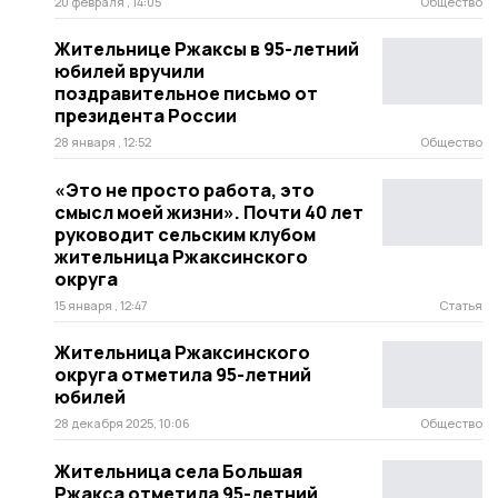
20 февраля , 14:05
Общество
Жительнице Ржаксы в 95-летний
юбилей вручили
поздравительное письмо от
президента России
28 января , 12:52
Общество
«Это не просто работа, это
смысл моей жизни». Почти 40 лет
руководит сельским клубом
жительница Ржаксинского
округа
15 января , 12:47
Статья
Жительница Ржаксинского
округа отметила 95-летний
юбилей
28 декабря 2025, 10:06
Общество
Жительница села Большая
Ржакса отметила 95-летний