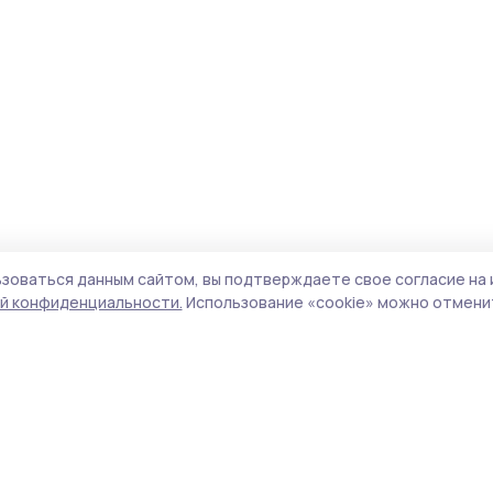
зоваться данным сайтом, вы подтверждаете свое согласие на 
й конфиденциальности.
Использование «cookie» можно отменит
Учредитель и издатель:
ООО «Издательский
Поли
дом «Тамбов»
Сай
Адрес редакции:
392000, Тамбовская обл.,
coo
г.Тамбов, ш. Моршанское, д.14а
сай
Номер телефона редакции:
8 (4752) 45-05-
испо
76
нас
Электронная почта редакции:
конф