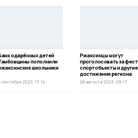
Банк одарённых детей
Ржаксинцы могут
Тамбовщины пополнили
проголосовать за фест
ржаксинские школьники
спортобъекты и другие
достижения региона
1 сентября 2023, 13:14
28 августа 2023, 09:17