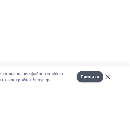
использование файлов cookie в
Принять
ь в настройках браузера.
тика конфиденциальности
т содержит сервисы, использующие
kies. Продолжая пользоваться данным
том, вы подтверждаете свое согласие на
льзование файлов cookie в соответствии с
тоящим уведомлением и Политикой
иденциальности. Использование «cookie»