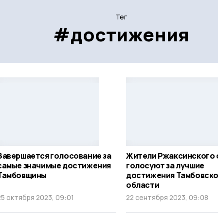
Тег
#достижения
Завершается голосование за
Жители Ржаксинского 
самые значимые достижения
голосуют за лучшие
Тамбовщины
достижения Тамбовск
области
25 октября 2023, 09:01
22 сентября 2023, 09:08