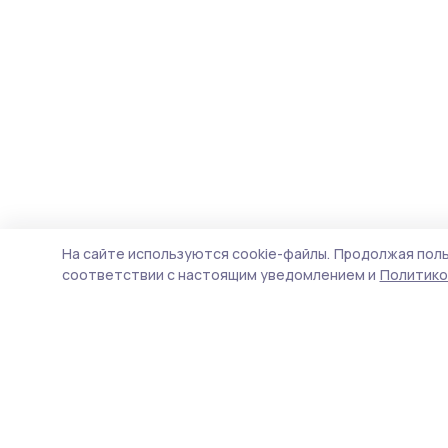
На сайте используются cookie-файлы.
Продолжая поль
соответствии с настоящим уведомлением и
Политико
Знамя труда 68
Новости
Истории
Карточки