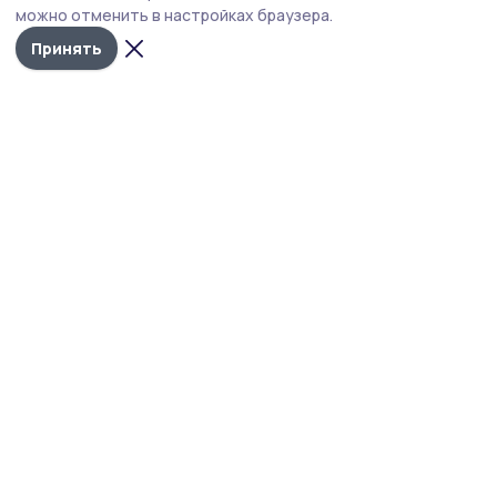
можно отменить в настройках браузера.
Принять
Знамя труда 68
Новости
Истории
Карточки
Фотогалереи
Проекты
Новости компаний
Документы НПА
Объявления
Подписка на газету
Учредитель и издатель:
ООО «Издательский дом «Тамбов»