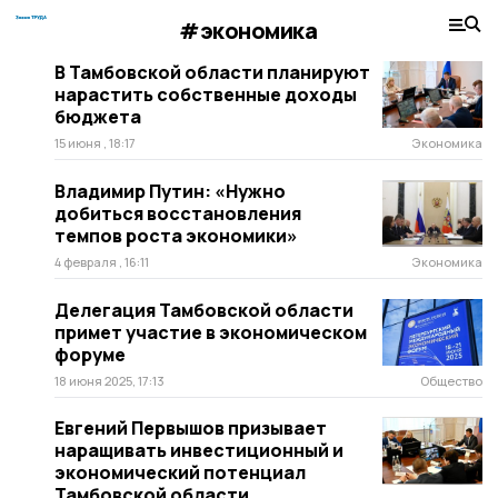
#экономика
В Тамбовской области планируют
нарастить собственные доходы
бюджета
15 июня , 18:17
Экономика
Владимир Путин: «Нужно
добиться восстановления
темпов роста экономики»
4 февраля , 16:11
Экономика
Делегация Тамбовской области
примет участие в экономическом
форуме
18 июня 2025, 17:13
Общество
Евгений Первышов призывает
наращивать инвестиционный и
экономический потенциал
Тамбовской области