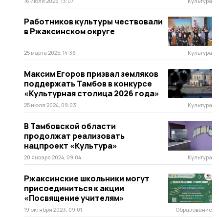
16 июля 2025, 13:07
Культура
Работников культуры чествовали
в Ржаксинском округе
25 марта 2025, 14:36
Культура
Максим Егоров призвал земляков
поддержать Тамбов в конкурсе
«Культурная столица 2026 года»
25 июля 2024, 09:03
Культура
В Тамбовской области
продолжат реализовать
нацпроект «Культура»
20 января 2024, 09:04
Культура
Ржаксинские школьники могут
присоединиться к акции
«Посвящение учителям»
19 октября 2023, 09:01
Образование