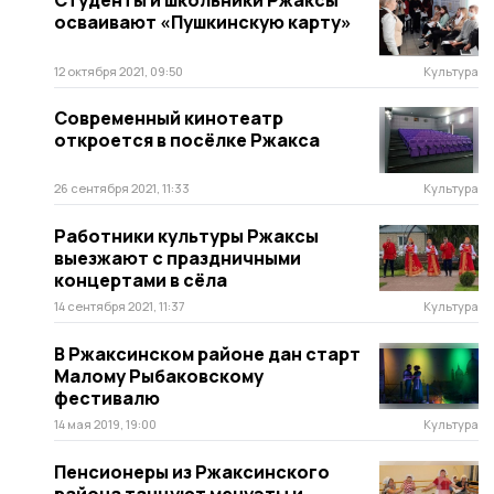
Студенты и школьники Ржаксы
осваивают «Пушкинскую карту»
12 октября 2021, 09:50
Культура
Современный кинотеатр
откроется в посёлке Ржакса
26 сентября 2021, 11:33
Культура
Работники культуры Ржаксы
выезжают с праздничными
концертами в сёла
14 сентября 2021, 11:37
Культура
В Ржаксинском районе дан старт
Малому Рыбаковскому
фестивалю
14 мая 2019, 19:00
Культура
Пенсионеры из Ржаксинского
района танцуют менуэты и