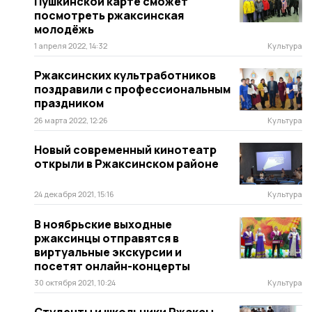
Пушкинской карте сможет
посмотреть ржаксинская
молодёжь
1 апреля 2022, 14:32
Культура
Ржаксинских культработников
поздравили с профессиональным
праздником
26 марта 2022, 12:26
Культура
Новый современный кинотеатр
открыли в Ржаксинском районе
24 декабря 2021, 15:16
Культура
В ноябрьские выходные
ржаксинцы отправятся в
виртуальные экскурсии и
посетят онлайн-концерты
30 октября 2021, 10:24
Культура