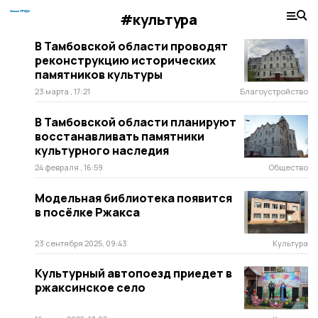
#культура
В Тамбовской области проводят
реконструкцию исторических
памятников культуры
23 марта , 17:21
Благоустройство
В Тамбовской области планируют
восстанавливать памятники
культурного наследия
24 февраля , 16:59
Общество
Модельная библиотека появится
в посёлке Ржакса
23 сентября 2025, 09:43
Культура
Культурный автопоезд приедет в
ржаксинское село