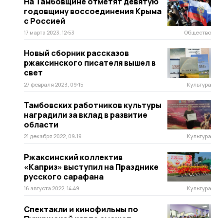
На Тамбовщине отметят девятую
годовщину воссоединения Крыма
с Россией
17 марта 2023, 12:53
Общество
Новый сборник рассказов
ржаксинского писателя вышел в
свет
27 февраля 2023, 09:15
Культура
Тамбовских работников культуры
наградили за вклад в развитие
области
21 декабря 2022, 09:19
Культура
Ржаксинский коллектив
«Каприз» выступил на Празднике
русского сарафана
16 августа 2022, 14:49
Культура
Спектакли и кинофильмы по